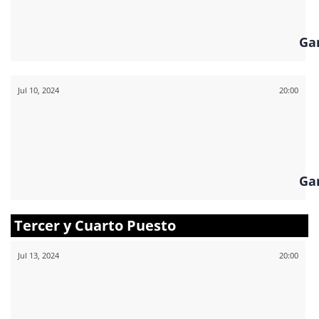
Ga
Jul 10, 2024
20:00
Ga
Tercer y Cuarto Puesto
Jul 13, 2024
20:00