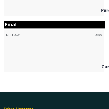
Per
Final
Jul 14, 2024
21:00
Gan