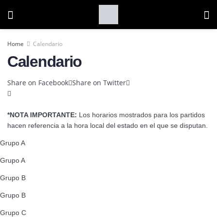
Home
Calendario
Calendario
Share on Facebook
Share on Twitter
*NOTA IMPORTANTE:
Los horarios mostrados para los partidos
hacen referencia a la hora local del estado en el que se disputan.
Grupo A
Grupo A
Grupo B
Grupo B
Grupo C