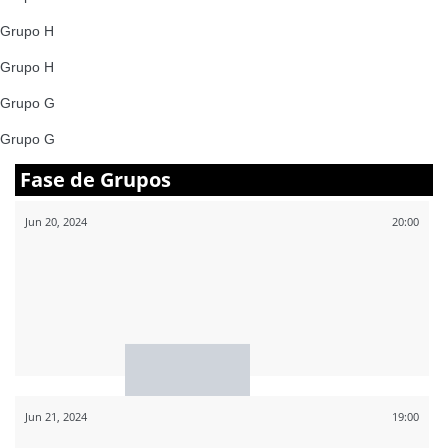
Grupo H
Grupo H
Grupo G
Grupo G
Fase de Grupos
Jun 20, 2024
20:00
Jun 21, 2024
19:00