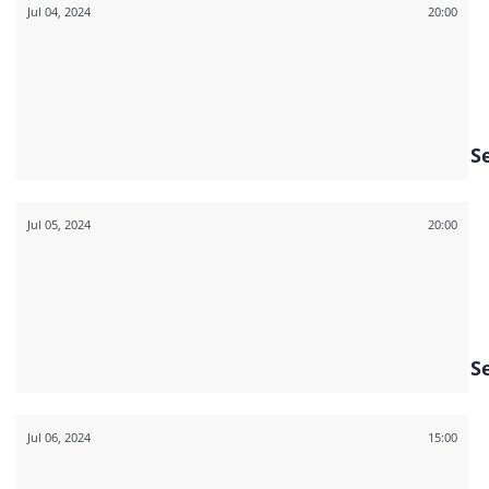
Jul 04, 2024
20:00
S
Jul 05, 2024
20:00
S
Jul 06, 2024
15:00