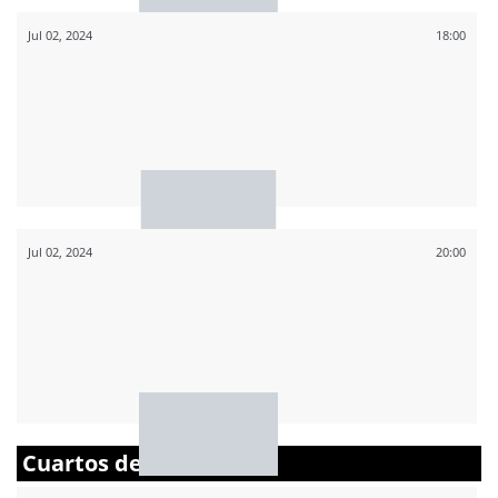
Jul 02, 2024
18:00
Jul 02, 2024
20:00
Cuartos de Final