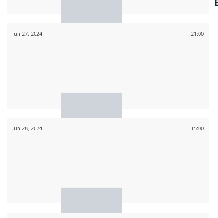
Jun 27, 2024
21:00
Jun 28, 2024
15:00