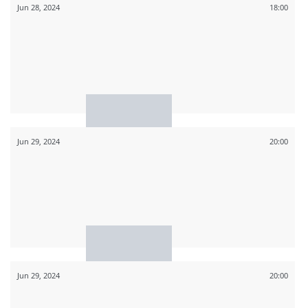
Jun 28, 2024
18:00
Jun 29, 2024
20:00
Jun 29, 2024
20:00