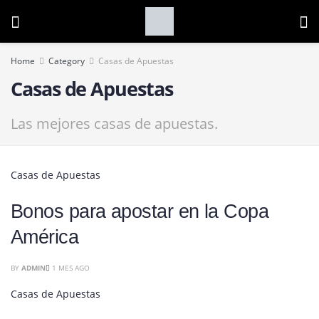
Home
Category
Casas de Apuestas
Casas de Apuestas
Las mejores casas de apuestas.
Casas de Apuestas
Bonos para apostar en la Copa
América
BY
ADMIN
1 MES AGO
Casas de Apuestas