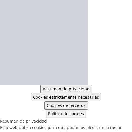
Resumen de privacidad
Cookies estrictamente necesarias
Cookies de terceros
Política de cookies
Resumen de privacidad
Esta web utiliza cookies para que podamos ofrecerte la mejor