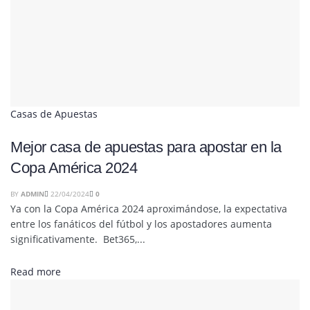
Casas de Apuestas
Mejor casa de apuestas para apostar en la
Copa América 2024
BY
ADMIN
22/04/2024
0
Ya con la Copa América 2024 aproximándose, la expectativa
entre los fanáticos del fútbol y los apostadores aumenta
significativamente. Bet365,...
Read more