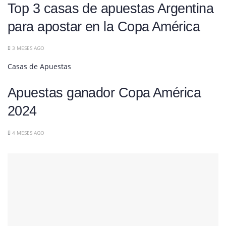
Top 3 casas de apuestas Argentina
para apostar en la Copa América
3 MESES AGO
Casas de Apuestas
Apuestas ganador Copa América
2024
4 MESES AGO