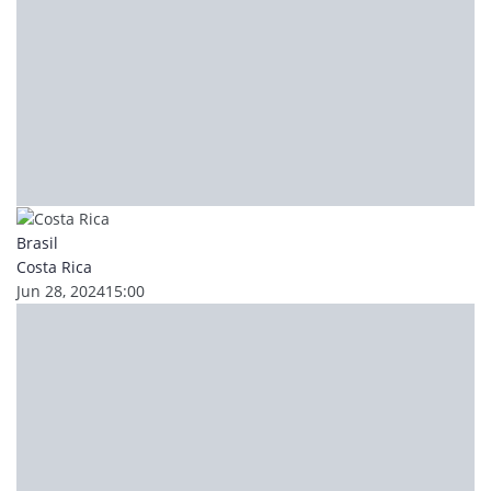
Brasil
Costa Rica
Jun 28, 2024
15:00