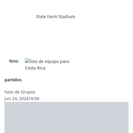
State Farm Stadium
foto:
partidos
Fase de Grupos
Jun 24, 2024
18:00