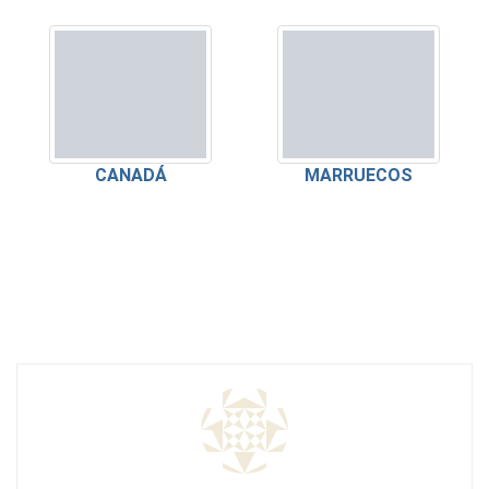
CANADÁ
MARRUECOS