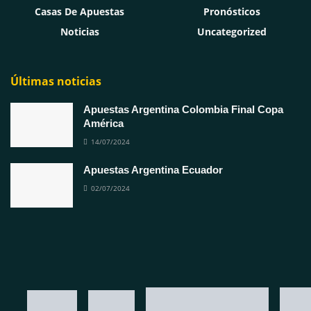
Casas De Apuestas
Pronósticos
Noticias
Uncategorized
Últimas noticias
Apuestas Argentina Colombia Final Copa
América
14/07/2024
Apuestas Argentina Ecuador
02/07/2024