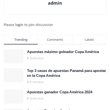
admin
Please
login
to join discussion
Trending
Comments
Latest
Apuestas máximo goleador Copa América
20/06/2024
Top 3 casas de apuestas Panamá para apostar
en la Copa América
01/05/2024
Apuestas ganador Copa América 2024
02/05/2024