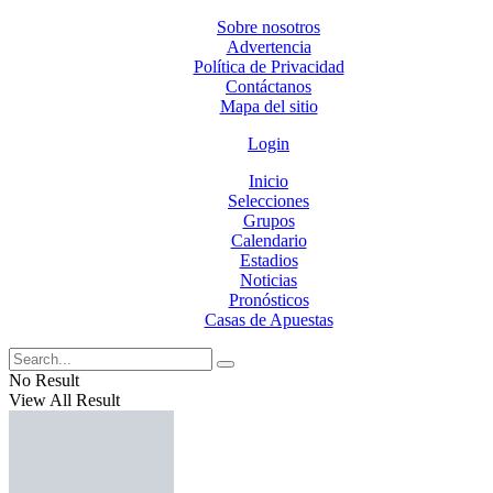
Sobre nosotros
Advertencia
Política de Privacidad
Contáctanos
Mapa del sitio
Login
Inicio
Selecciones
Grupos
Calendario
Estadios
Noticias
Pronósticos
Casas de Apuestas
No Result
View All Result