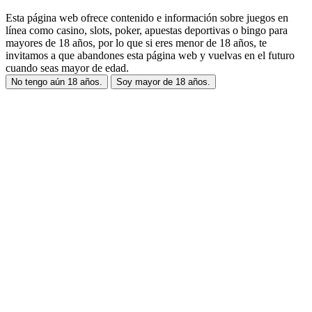
Esta página web ofrece contenido e información sobre juegos en
línea como casino, slots, poker, apuestas deportivas o bingo para
mayores de 18 años, por lo que si eres menor de 18 años, te
invitamos a que abandones esta página web y vuelvas en el futuro
cuando seas mayor de edad.
No tengo aún 18 años.
Soy mayor de 18 años.