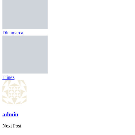
Dinamarca
Túnez
admin
Next Post