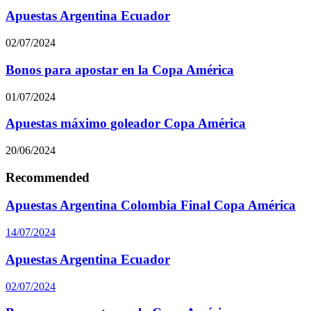
Apuestas Argentina Ecuador
02/07/2024
Bonos para apostar en la Copa América
01/07/2024
Apuestas máximo goleador Copa América
20/06/2024
Recommended
Apuestas Argentina Colombia Final Copa América
14/07/2024
Apuestas Argentina Ecuador
02/07/2024