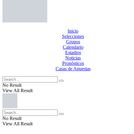
Inicio
Selecciones
Grupos
Calendario
Estadios
Noticias
Pronósticos
Casas de Apuestas
No Result
View All Result
No Result
View All Result