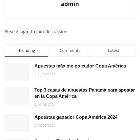
admin
Please
login
to join discussion
Trending
Comments
Latest
Apuestas máximo goleador Copa América
20/06/2024
Top 3 casas de apuestas Panamá para apostar
en la Copa América
01/05/2024
Apuestas ganador Copa América 2024
02/05/2024