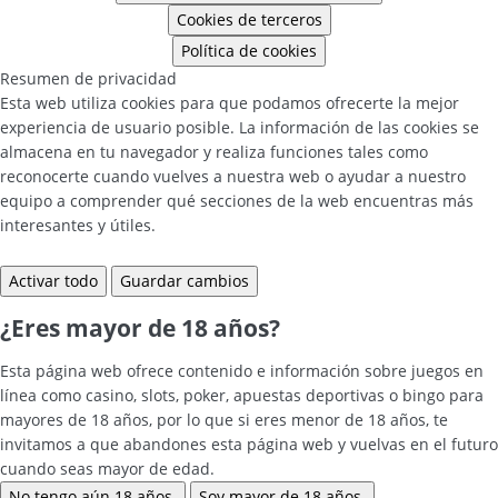
Cookies de terceros
Política de cookies
Resumen de privacidad
Esta web utiliza cookies para que podamos ofrecerte la mejor
experiencia de usuario posible. La información de las cookies se
almacena en tu navegador y realiza funciones tales como
reconocerte cuando vuelves a nuestra web o ayudar a nuestro
equipo a comprender qué secciones de la web encuentras más
interesantes y útiles.
Activar todo
Guardar cambios
¿Eres mayor de 18 años?
Esta página web ofrece contenido e información sobre juegos en
línea como casino, slots, poker, apuestas deportivas o bingo para
mayores de 18 años, por lo que si eres menor de 18 años, te
invitamos a que abandones esta página web y vuelvas en el futuro
cuando seas mayor de edad.
No tengo aún 18 años.
Soy mayor de 18 años.