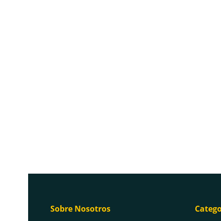
Sobre Nosotros
Catego