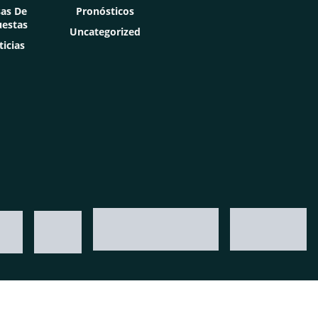
as De
Pronósticos
estas
Uncategorized
ticias