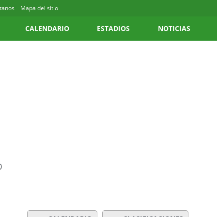
tanos
Mapa del sitio
CALENDARIO
ESTADIOS
NOTICIAS
0