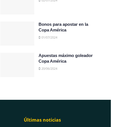
02/07/2024
Bonos para apostar en la
Copa América
01/07/2024
Apuestas máximo goleador
Copa América
20/06/2024
Últimas noticias