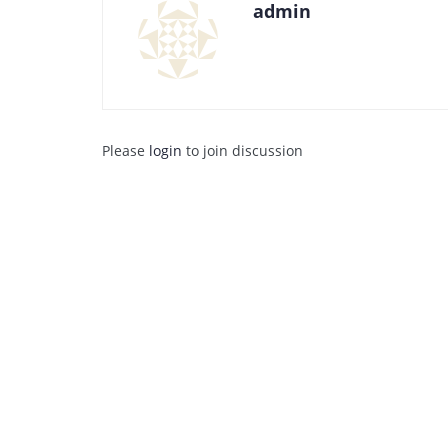
admin
Please
login
to join discussion