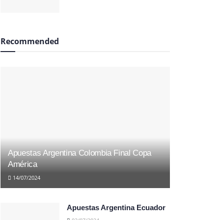
Recommended
Apuestas Argentina Colombia Final Copa
América
14/07/2024
Apuestas Argentina Ecuador