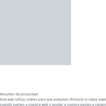
Resumen de privacidad
Esta web utiliza cookies para que podamos ofrecerte la mejor expe
cuando vuelves a nuestra web o ayudar a nuestro equipo a compre