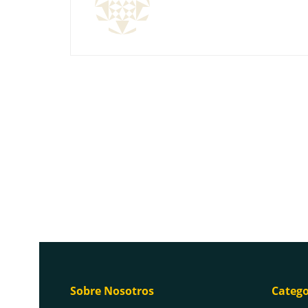
Sobre Nosotros
Catego