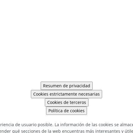
Resumen de privacidad
Cookies estrictamente necesarias
Cookies de terceros
Política de cookies
riencia de usuario posible. La información de las cookies se alma
nder qué secciones de la web encuentras más interesantes y útile