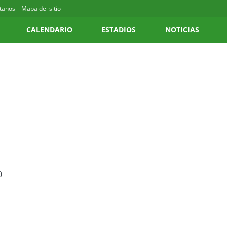
tanos
Mapa del sitio
CALENDARIO
ESTADIOS
NOTICIAS
0