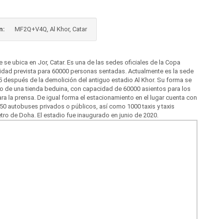
n:
MF2Q+V4Q, Al Khor, Catar
e se ubica en Jor, Catar. Es una de las sedes oficiales de la Copa
idad prevista para 60000 personas sentadas. Actualmente es la sede
15 después de la demolición del antiguo estadio Al Khor. Su forma se
lo de una tienda beduina, con capacidad de 60000 asientos para los
a la prensa. De igual forma el estacionamiento en el lugar cuenta con
 150 autobuses privados o públicos, así como 1000 taxis y taxis
tro de Doha. El estadio fue inaugurado en junio de 2020.