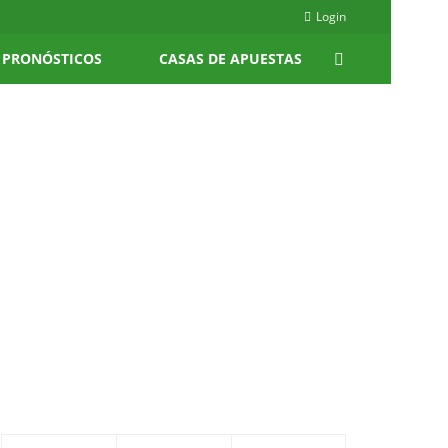
Login
PRONÓSTICOS
CASAS DE APUESTAS