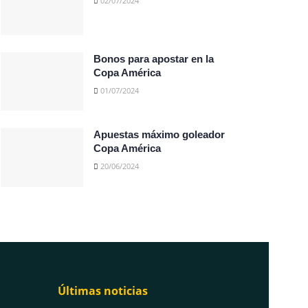
02/07/2024
Bonos para apostar en la
Copa América
01/07/2024
Apuestas máximo goleador
Copa América
20/06/2024
Últimas noticias