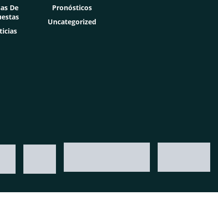
as De
Pronósticos
estas
Uncategorized
ticias