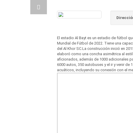
Direcció
El estadio Al Bayt es un estadio de fútbol qu
Mundial de Fútbol de 2022. Tiene una capac
del Al Khor SC.La construcción inició en 20
elaboró como una concha asimétrica al esti
aficionados, además de 1000 adicionales par
6000 autos, 350 autobuses y el ir y venir de
acuáticos, incluyendo su conexión con el me