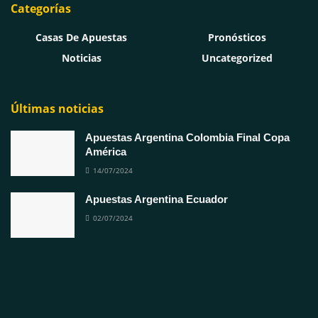
Categorías
Casas De Apuestas
Pronósticos
Noticias
Uncategorized
Últimas noticias
Apuestas Argentina Colombia Final Copa
América
14/07/2024
Apuestas Argentina Ecuador
02/07/2024