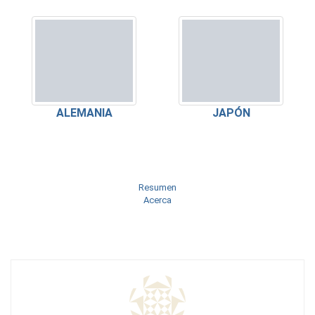
ALEMANIA
JAPÓN
Resumen
Acerca