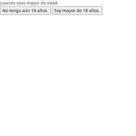
cuando seas mayor de edad.
No tengo aún 18 años.
Soy mayor de 18 años.