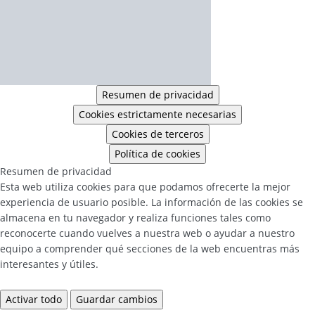
Resumen de privacidad
Cookies estrictamente necesarias
Cookies de terceros
Política de cookies
Resumen de privacidad
Esta web utiliza cookies para que podamos ofrecerte la mejor
experiencia de usuario posible. La información de las cookies se
almacena en tu navegador y realiza funciones tales como
reconocerte cuando vuelves a nuestra web o ayudar a nuestro
equipo a comprender qué secciones de la web encuentras más
interesantes y útiles.
Activar todo
Guardar cambios