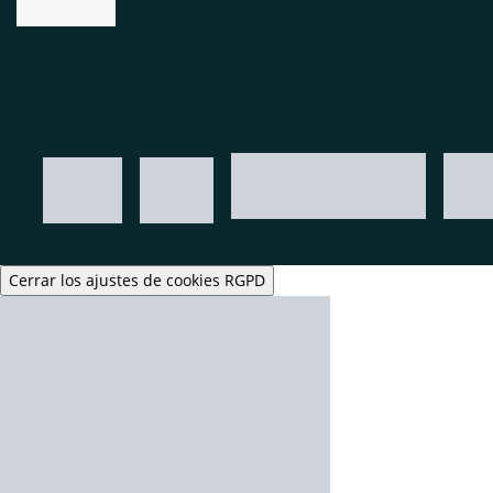
Cerrar los ajustes de cookies RGPD