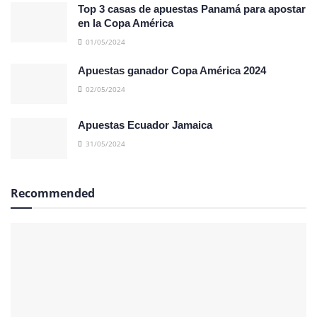
Top 3 casas de apuestas Panamá para apostar
en la Copa América
01/05/2024
Apuestas ganador Copa América 2024
02/05/2024
Apuestas Ecuador Jamaica
31/05/2024
Recommended