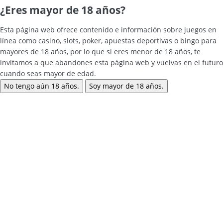
¿Eres mayor de 18 años?
Esta página web ofrece contenido e información sobre juegos en
línea como casino, slots, poker, apuestas deportivas o bingo para
mayores de 18 años, por lo que si eres menor de 18 años, te
invitamos a que abandones esta página web y vuelvas en el futuro
cuando seas mayor de edad.
No tengo aún 18 años.
Soy mayor de 18 años.