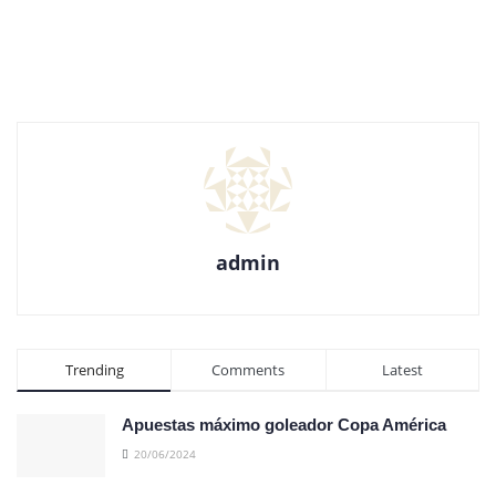
admin
Trending
Comments
Latest
Apuestas máximo goleador Copa América
20/06/2024