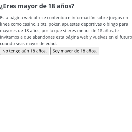
¿Eres mayor de 18 años?
Esta página web ofrece contenido e información sobre juegos en
línea como casino, slots, poker, apuestas deportivas o bingo para
mayores de 18 años, por lo que si eres menor de 18 años, te
invitamos a que abandones esta página web y vuelvas en el futuro
cuando seas mayor de edad.
No tengo aún 18 años.
Soy mayor de 18 años.