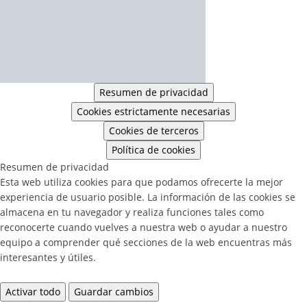
Resumen de privacidad
Cookies estrictamente necesarias
Cookies de terceros
Política de cookies
Resumen de privacidad
Esta web utiliza cookies para que podamos ofrecerte la mejor
experiencia de usuario posible. La información de las cookies se
almacena en tu navegador y realiza funciones tales como
reconocerte cuando vuelves a nuestra web o ayudar a nuestro
equipo a comprender qué secciones de la web encuentras más
interesantes y útiles.
Activar todo
Guardar cambios