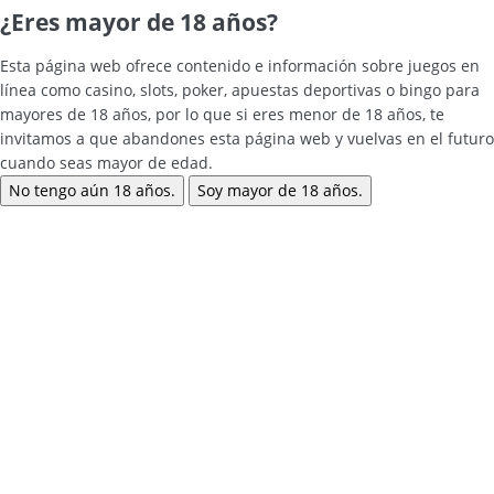
¿Eres mayor de 18 años?
Esta página web ofrece contenido e información sobre juegos en
línea como casino, slots, poker, apuestas deportivas o bingo para
mayores de 18 años, por lo que si eres menor de 18 años, te
invitamos a que abandones esta página web y vuelvas en el futuro
cuando seas mayor de edad.
No tengo aún 18 años.
Soy mayor de 18 años.