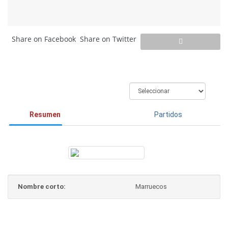
Share on Facebook
Share on Twitter
Resumen
Partidos
Nombre corto:
Marruecos